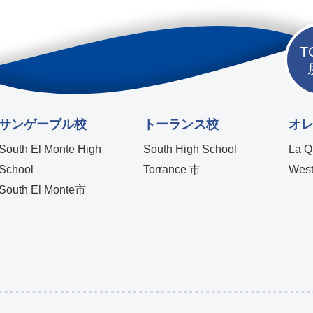
T
サンゲーブル校
トーランス校
オ
South El Monte High
South High School
La Q
School
Torrance 市
West
South El Monte市