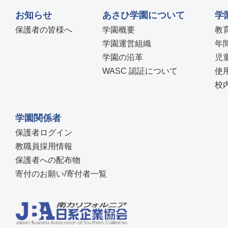
お知らせ
あさひ学園について
学
保護者の皆様へ
学園概要
教
学園運営組織
年
学園の沿革
児
WASC 認証について
使
校
学園関係者
保護者ログイン
教職員採用情報
保護者への配布物
寄付のお願い/寄付者一覧