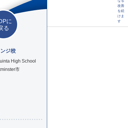
なる
改善
を続
けま
OPに
す
戻る
レンジ校
uinta High School
minster市