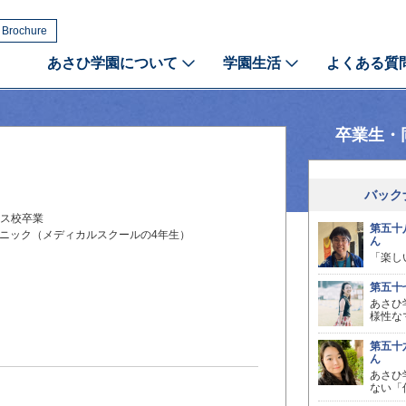
 Brochure
あさひ学園について
学園生活
よくある質
卒業生・
バック
ス校卒業
第五十
ニック（メディカルスクールの4年生）
ん
「楽し
第五十
あさひ
様性な
第五十
ん
あさひ
ない「