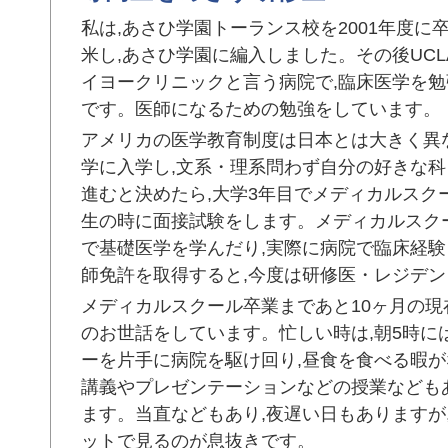
私は,あさひ学園トーランス校を2001年度に
米し,あさひ学園に編入しました。その後UC
イヨークリニックと言う病院で,臨床医学を勉
です。医師になるための勉強をしています。
アメリカの医学教育制度は日本とは大きく異
学に入学し,文系・理系問わず自分の好きな
進むと決めたら,大学3年目でメディカルスクール
生の時に面接試験をします。メディカルスク
で基礎医学を学んだり,実際に病院で臨床経
師免許を取得すると,今度は研修医・レジデ
メディカルスクール卒業まであと10ヶ月の現
のお世話をしています。忙しい時は,朝5時に
ーを片手に病院を駆け回り,昼食を食べる暇
講義やプレゼンテーションなどの授業なども
ます。当直などもあり,夜遅い日もありますが
ットで見るのが息抜きです。