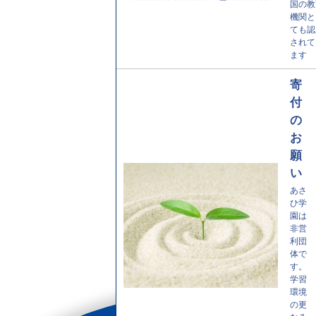
国の教
機関と
ても認
されて
ます
寄
付
の
お
願
い
あさ
ひ学
園は
非営
利団
体で
す。
学習
環境
の更