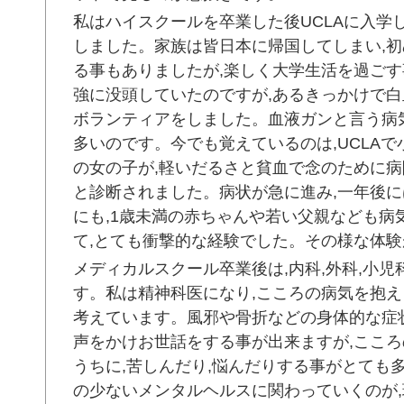
私はハイスクールを卒業した後UCLAに入学
しました。家族は皆日本に帰国してしまい,
る事もありましたが,楽しく大学生活を過ご
強に没頭していたのですが,あるきっかけで
ボランティアをしました。血液ガンと言う病
多いのです。今でも覚えているのは,UCLA
の女の子が,軽いだるさと貧血で念のために病
と診断されました。病状が急に進み,一年後
にも,1歳未満の赤ちゃんや若い父親なども病
て,とても衝撃的な経験でした。その様な体
メディカルスクール卒業後は,内科,外科,小
す。私は精神科医になり,こころの病気を抱
考えています。風邪や骨折などの身体的な症
声をかけお世話をする事が出来ますが,ここ
うちに,苦しんだり,悩んだりする事がとても
の少ないメンタルヘルスに関わっていくのが