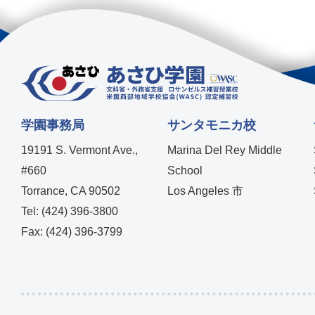
学園事務局
サンタモニカ校
19191 S. Vermont Ave.,
Marina Del Rey Middle
#660
School
Torrance, CA 90502
Los Angeles 市
Tel: (424) 396-3800
Fax: (424) 396-3799