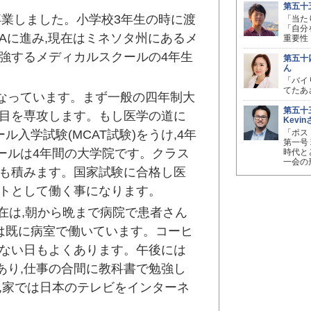
第五十
卒業しました。小学校3年生の時に渡
「当た
「自分
LAに進み,現在はミネソタ州にあるメ
重要性
強するメディカルスクールの4年生
第五十
ん
「バイ
てたあ
なっています。まず一般の四年制大
第五十
科目を専攻します。もし医学の道に
Kevi
入学試験(MCAT試験)をうけ,4年
「ポス
第一号
ールは4年間の大学院です。クラス
時代と
一会の
験も積みます。国家試験に合格し医
ントとして働く事になります。
在は,朝から晩まで病院で患者さん
は既に病室で働いています。コーヒ
がない日もよくあります。午後には
あり,仕事の合間に教科書で勉強し
,家では日本のテレビをインターネ