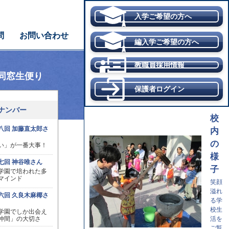
入学ご希望の方へ
問
お問い合わせ
編入学ご希望の方へ
教職員採用情報
同窓生便り
保護者ログイン
ナンバー
校
八回 加藤直太郎さ
内
の
い」が一番大事！
様
七回 神谷唯さん
子
学園で培われた多
マインド
笑顔
溢れ
六回 久良木麻椰さ
る学
校生
学園でしか出会え
活を
仲間」の大切さ
ご覧