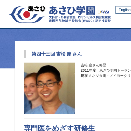
English
第四十三回 吉松 慶 さん
吉松 慶さん略歴
2011年度
あさひ学園トーラン
現在
ミネソタ州・メイヨークリ
専門医をめざす研修生