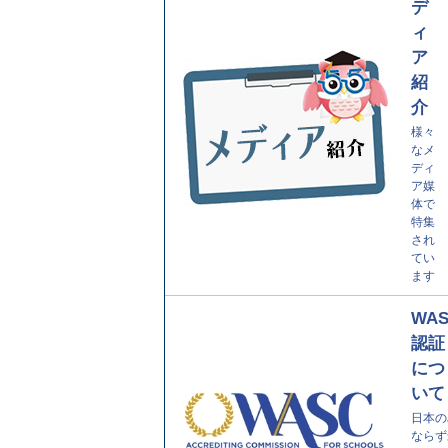
デ
ィ
ア
紹
介
様々
なメ
ディ
ア媒
体で
特集
され
てい
ます
WA
認証
につ
いて
日本の
ならず