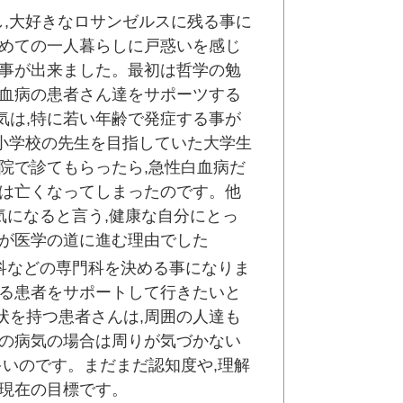
し,大好きなロサンゼルスに残る事に
初めての一人暮らしに戸惑いを感じ
す事が出来ました。最初は哲学の勉
白血病の患者さん達をサポーツする
気は,特に若い年齢で発症する事が
で小学校の先生を目指していた大学生
院で診てもらったら,急性白血病だ
には亡くなってしまったのです。他
気になると言う,健康な自分にとっ
験が医学の道に進む理由でした
児科などの専門科を決める事になりま
える患者をサポートして行きたいと
状を持つ患者さんは,周囲の人達も
ろの病気の場合は周りが気づかない
多いのです。まだまだ認知度や,理解
,現在の目標です。