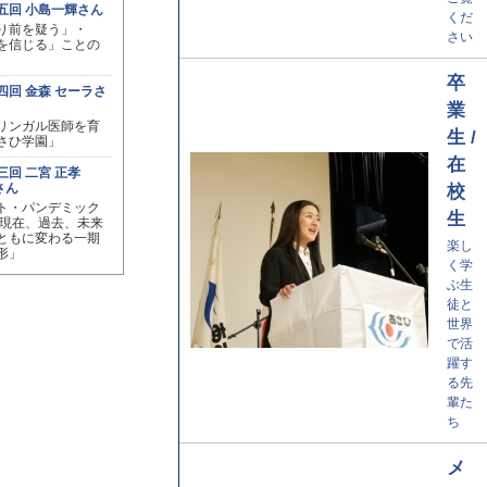
五回 小島一輝さん
くだ
り前を疑う」・
さい
を信じる」ことの
卒
四回 金森 セーラさ
業
リンガル医師を育
生 /
さひ学園」
在
三回 二宮 正孝
nさん
校
ト・パンデミック
生
 現在、過去、未来
ともに変わる一期
楽し
形」
く学
ぶ生
徒と
世界
で活
躍す
る先
輩た
ち
メ