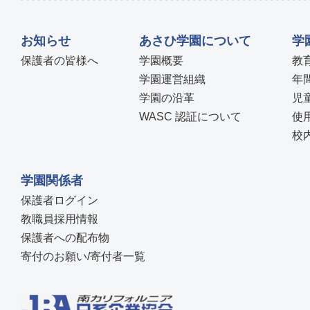
お知らせ
あさひ学園について
学
保護者の皆様へ
学園概要
教
学園運営組織
年
学園の沿革
児
WASC 認証について
使
校
学園関係者
保護者ログイン
教職員採用情報
保護者への配布物
寄付のお願い/寄付者一覧