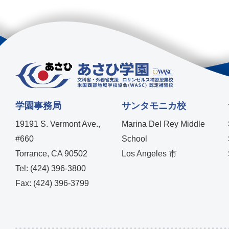
学園事務局
サンタモニカ校
19191 S. Vermont Ave.,
Marina Del Rey Middle
#660
School
Torrance, CA 90502
Los Angeles 市
Tel: (424) 396-3800
Fax: (424) 396-3799