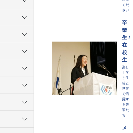
くだ
さい
卒
業
生 /
在
校
生
楽し
く学
ぶ生
徒と
世界
で活
躍す
る先
輩た
ち
メ