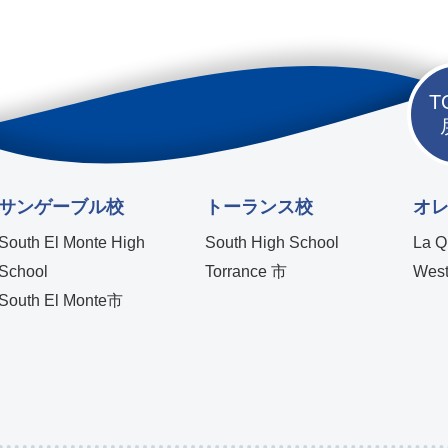
T
サンゲーブル校
トーランス校
オ
South El Monte High
South High School
La Q
School
Torrance 市
West
South El Monte市