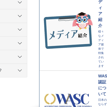
デ
ィ
ア
紹
介
様々
なメ
ディ
ア媒
体で
特集
され
てい
ます
?
WA
認証
につ
いて
日本の
ならず