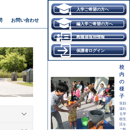
入学ご希望の方へ
問
お問い合わせ
編入学ご希望の方へ
教職員採用情報
保護者ログイン
校
内
の
様
子
笑顔
溢れ
る学
校生
活を
ご覧