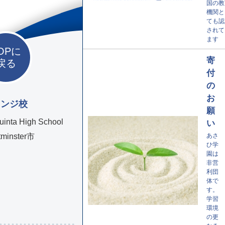
国の教
機関と
ても認
されて
ます
OPに
寄
戻る
付
の
お
レンジ校
願
uinta High School
い
あさ
minster市
ひ学
園は
非営
利団
体で
す。
学習
環境
の更