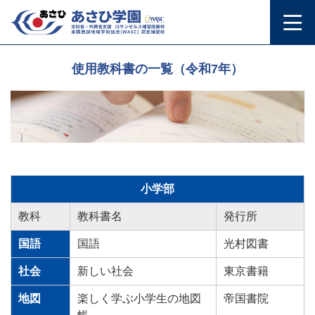
使用教科書の一覧（令和7年）
小学部
教科
教科書名
発行所
国語
国語
光村図書
社会
新しい社会
東京書籍
地図
楽しく学ぶ小学生の地図
帝国書院