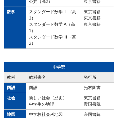
公共（高2）
東京書籍
数学
スタンダード数学 Ⅰ（高
東京書籍
1）
東京書籍
スタンダード数学 A（高
東京書籍
1）
スタンダード数学 Ⅱ（高
2）
中学部
教科
教科書名
発行所
国語
国語
光村図書
社会
新しい社会（歴史）
東京書籍
中学生の地理
帝国書院
地図
中学校社会科地図
帝国書院