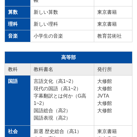
帳
算数
新しい算数
東京書籍
理科
新しい理科
東京書籍
音楽
小学生の音楽
教育芸術社
高等部
教科
教科書名
発行所
国語
言語文化（高1~2）
大修館
現代の国語（高1~2）
大修館
字幕翻訳とは何か（G高
JVTA
1~2）
大修館
国語総合（高2）
大修館
国語表現（高2）
社会
新選 歴史総合（高1）
東京書籍