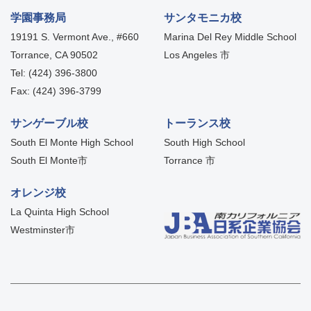
学園事務局
サンタモニカ校
19191 S. Vermont Ave., #660
Marina Del Rey Middle School
Torrance, CA 90502
Los Angeles 市
Tel: (424) 396-3800
Fax: (424) 396-3799
サンゲーブル校
トーランス校
South El Monte High School
South High School
South El Monte市
Torrance 市
オレンジ校
La Quinta High School
Westminster市