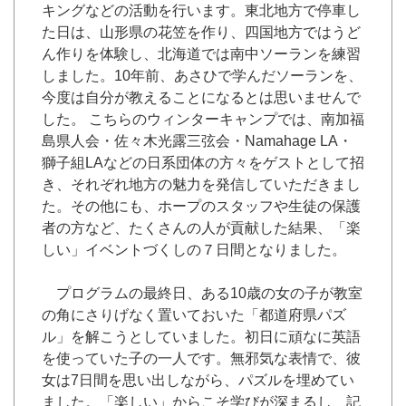
キングなどの活動を行います。東北地方で停車し
た日は、山形県の花笠を作り、四国地方ではうど
ん作りを体験し、北海道では南中ソーランを練習
しました。10年前、あさひで学んだソーランを、
今度は自分が教えることになるとは思いませんで
した。 こちらのウィンターキャンプでは、南加福
島県人会・佐々木光露三弦会・Namahage LA・
獅子組LAなどの日系団体の方々をゲストとして招
き、それぞれ地方の魅力を発信していただきまし
た。その他にも、ホープのスタッフや生徒の保護
者の方など、たくさんの人が貢献した結果、「楽
しい」イベントづくしの７日間となりました。
プログラムの最終日、ある10歳の女の子が教室
の角にさりげなく置いておいた「都道府県パズ
ル」を解こうとしていました。初日に頑なに英語
を使っていた子の一人です。無邪気な表情で、彼
女は7日間を思い出しながら、パズルを埋めてい
ました。「楽しい」からこそ学びが深まるし、記