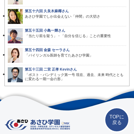
第五十六回 久良木麻椰さん
あさひ学園でしか出会えない「仲間」の大切さ
第五十五回 小島一輝さん
「当たり前を疑う」・「自分を信じる」ことの重要性
第五十四回 金森 セーラさん
「バイリンガル医師を育てたあさひ学園」
第五十三回 二宮 正孝 Kevinさん
「ポスト・パンデミック第一号 現在、過去、未来 時代ととも
に変わる一期一会の形」
TOPに
戻る