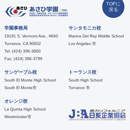
TOPに
戻る
学園事務局
サンタモニカ校
19191 S. Vermont Ave., #660
Marina Del Rey Middle School
Torrance, CA 90502
Los Angeles 市
Tel: (424) 396-3800
Fax: (424) 396-3799
サンゲーブル校
トーランス校
South El Monte High School
South High School
South El Monte市
Torrance 市
オレンジ校
La Quinta High School
Westminster市