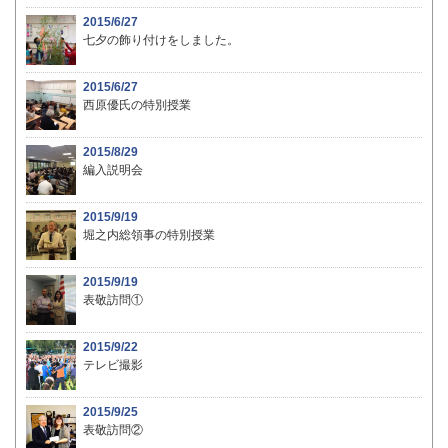
2015/6/27
七夕の飾り付けをしました。
2015/6/27
西原優氏の特別授業
2015/8/29
編入説明会
2015/9/19
堀之内総領事の特別授業
2015/9/19
表敬訪問①
2015/9/22
テレビ撮影
2015/9/25
表敬訪問②