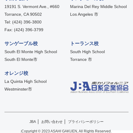
19191 S. Vermont Ave., #660
Marina Del Rey Middle School
Torrance, CA 90502
Los Angeles 市
Tel: (424) 396-3800
Fax: (424) 396-3799
サンゲーブル校
トーランス校
South El Monte High School
South High School
South El Monte市
Torrance 市
オレンジ校
La Quinta High School
Westminster市
JBA
お問い合わせ
プライバシーポリシー
Copyright © 2023 ASAHI GAKUEN, All Rights Reserved.