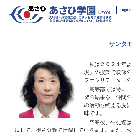
English
サンタ
私は２０２１年よ
現」の授業で映像の
ファシリテーターの
高等部では特に、
習の結果を、仲間の
の活動を終える度に
味です。
卒業後、生徒達は
現して、得意分野で活躍していきます。また、お