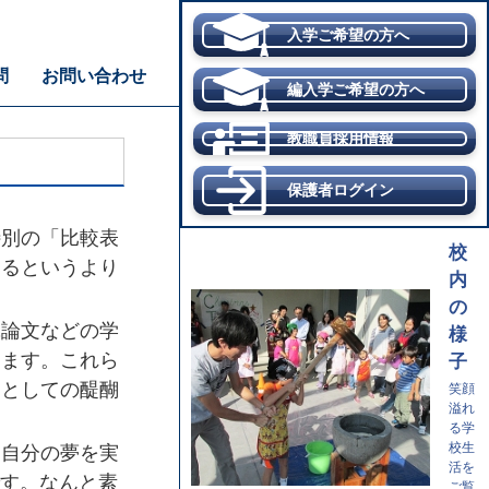
入学ご希望の方へ
問
お問い合わせ
編入学ご希望の方へ
教職員採用情報
保護者ログイン
別の「比較表
校
えるというより
内
の
論文などの学
様
ります。これら
子
師としての醍醐
笑顔
溢れ
る学
校生
自分の夢を実
活を
す。なんと素
ご覧