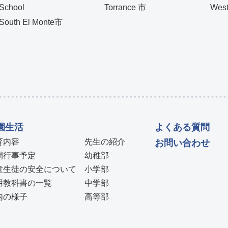
School
Torrance 市
West
South El Monte市
園生活
よくある質問
育内容
先生の紹介
お問い合わせ
間行事予定
幼稚部
童生徒の安全について
小学部
用教科書の一覧
中学部
内の様子
高等部