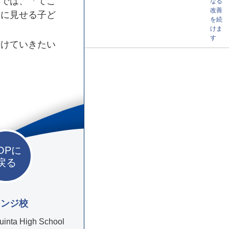
年では、「てこ
なる
改善
間に見せる子ど
を続
けま
す
けていきたい
OPに
戻る
レンジ校
uinta High School