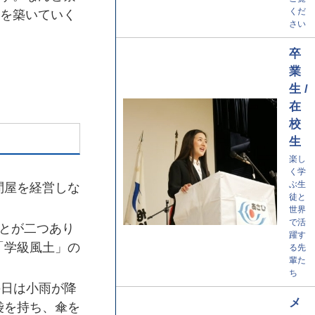
くだ
を築いていく
さい
卒
業
生 /
在
校
生
楽し
く学
ぶ生
問屋を経営しな
徒と
世界
で活
とが二つあり
躍す
「学級風土」の
る先
輩た
ち
日は小雨が降
メ
袋を持ち、傘を