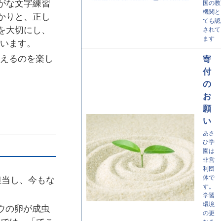
がな文字練習
国の教
機関と
かりと、正し
ても認
を大切にし、
されて
ます
います。
えるのを楽し
寄
付
の
お
願
い
あさ
ひ学
園は
非営
利団
体で
担当し、今もな
す。
学習
環境
ウの卵が成虫
の更