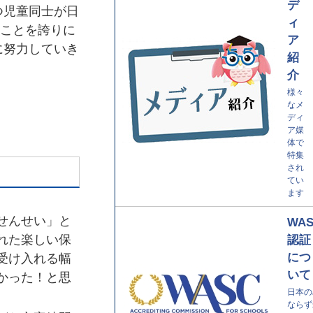
デ
つ児童同士が日
ィ
ことを誇りに
ア
に努力していき
紹
介
様々
なメ
ディ
ア媒
体で
特集
され
てい
ます
せんせい」と
WA
れた楽しい保
認証
につ
受け入れる幅
いて
かった！と思
日本の
ならず